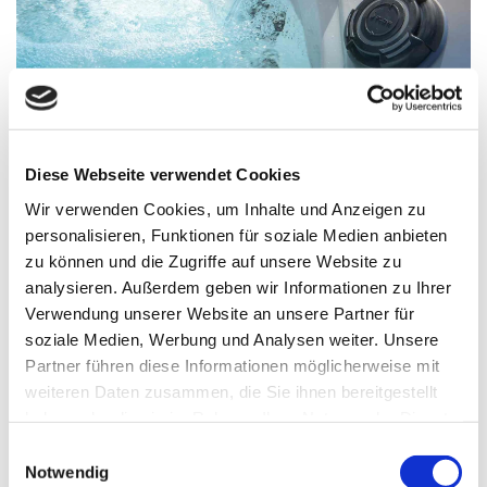
28.03.2025
von AQUA-FiT – Bodensee Whirlpools
Master Spas Twilight 8.2
Diese Webseite verwendet Cookies
Ein perfekter Whirlpool für die ganze Familie.
Wir verwenden Cookies, um Inhalte und Anzeigen zu
Master Spas Twilight 8.2 bietet viel Platz mit bester
personalisieren, Funktionen für soziale Medien anbieten
zu können und die Zugriffe auf unsere Website zu
Massage und perfekter Ergonomie für die ganze
analysieren. Außerdem geben wir Informationen zu Ihrer
Familie.
Verwendung unserer Website an unsere Partner für
Ob StressRelief Neck und Shoulder Sitz oder Master
soziale Medien, Werbung und Analysen weiter. Unsere
Blaster Fußreflex Massage ist hier Hydrotherapie auf
Partner führen diese Informationen möglicherweise mit
höchstem Niveau.
weiteren Daten zusammen, die Sie ihnen bereitgestellt
Das Orion Light System sorgt für perfektes Ambiente
haben oder die sie im Rahmen Ihrer Nutzung der Dienste
gesammelt haben.
am Abend in allen Farben.
Einwilligungsauswahl
Notwendig
Mit der besten Isolation, die es aktuell auf dem Markt