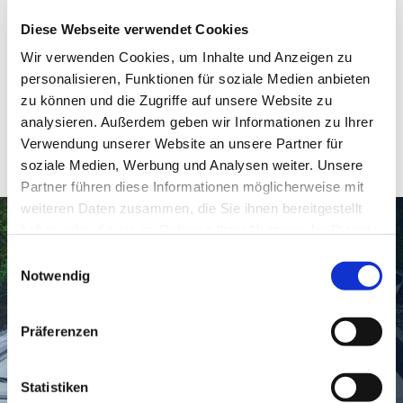
einzigartigen Zusammenarbeit mit der
Diese Webseite verwendet Cookies
Schwimmlegende selbst. Erleben Sie ein
Wir verwenden Cookies, um Inhalte und Anzeigen zu
multisensorisches Spa-Erlebnis mit wechselnden
personalisieren, Funktionen für soziale Medien anbieten
Lichtstimmungen, hochwertigen Soundsystemen und
zu können und die Zugriffe auf unsere Website zu
wetterfestem Entertainmentsystem. Ihr Whirlpool in
analysieren. Außerdem geben wir Informationen zu Ihrer
Konstanz war noch nie so erlebnisreich.
Verwendung unserer Website an unsere Partner für
soziale Medien, Werbung und Analysen weiter. Unsere
Partner führen diese Informationen möglicherweise mit
weiteren Daten zusammen, die Sie ihnen bereitgestellt
haben oder die sie im Rahmen Ihrer Nutzung der Dienste
gesammelt haben.
Einwilligungsauswahl
Notwendig
Präferenzen
Mehr als nur Bewegung im Wasser
Statistiken